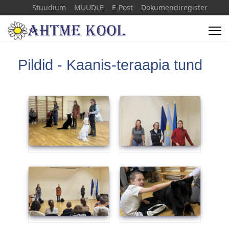
Stuudium
MUUDLE
E-Post
Dokumendiregister
+372 33 66071
info(a)ahtmekool.ee
Pildid - Kaanis-teraapia tund