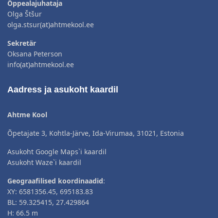
Õppealajuhataja
Olga Štšur
olga.stsur(at)ahtmekool.ee
Sekretär
Oksana Peterson
info(at)ahtmekool.ee
Aadress ja asukoht kaardil
Ahtme Kool
Õpetajate 3, Kohtla-Järve, Ida-Virumaa, 31021, Estonia
Asukoht Google Maps`i kaardil
Asukoht Waze`i kaardil
Geograafilised koordinaadid
:
XY: 6581356.45, 695183.83
BL: 59.325415, 27.429864
H: 66.5 m