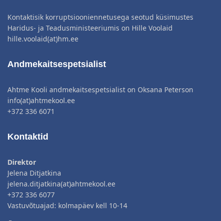
Kontaktisik korruptsiooniennetusega seotud küsimustes
Haridus- ja Teadusministeeriumis on Hille Voolaid
hille.voolaid(at)hm.ee
Andmekaitsespetsialist
Ahtme Kooli andmekaitsespetsialist on Oksana Peterson
info(at)ahtmekool.ee
+372 336 6071
Kontaktid
Direktor
Jelena Ditjatkina
jelena.ditjatkina(at)ahtmekool.ee
+372 336 6077
Vastuvõtuajad: kolmapäev kell 10-14