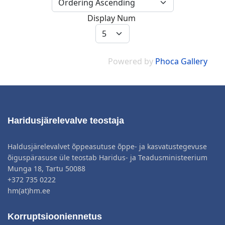
Display Num
Powered by
Phoca Gallery
Haridusjärelevalve teostaja
Haldusjärelevalvet õppeasutuse õppe- ja kasvatustegevuse
õiguspärasuse üle teostab Haridus- ja Teadusministeerium
Munga 18, Tartu 50088
+372 735 0222
hm(at)hm.ee
Korruptsiooniennetus