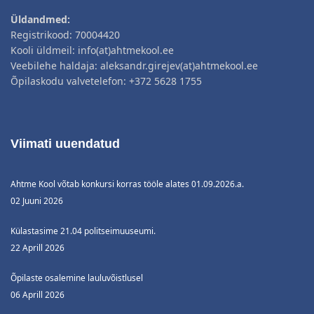
Üldandmed:
Registrikood: 70004420
Kooli üldmeil: info(at)ahtmekool.ee
Veebilehe haldaja: aleksandr.girejev(at)ahtmekool.ee
Õpilaskodu valvetelefon: +372 5628 1755
Viimati uuendatud
Ahtme Kool võtab konkursi korras tööle alates 01.09.2026.a.
02 Juuni 2026
Külastasime 21.04 politseimuuseumi.
22 Aprill 2026
Õpilaste osalemine lauluvõistlusel
06 Aprill 2026