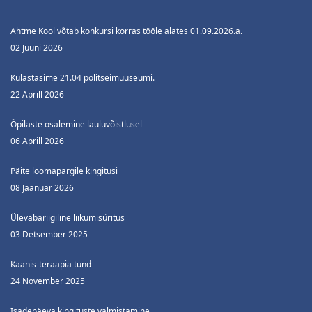
Ahtme Kool võtab konkursi korras tööle alates 01.09.2026.a.
02 Juuni 2026
Külastasime 21.04 politseimuuseumi.
22 Aprill 2026
Õpilaste osalemine lauluvõistlusel
06 Aprill 2026
Päite loomapargile kingitusi
08 Jaanuar 2026
Ülevabariigiline liikumisüritus
03 Detsember 2025
Kaanis-teraapia tund
24 November 2025
Isadepäeva kingituste valmistamine