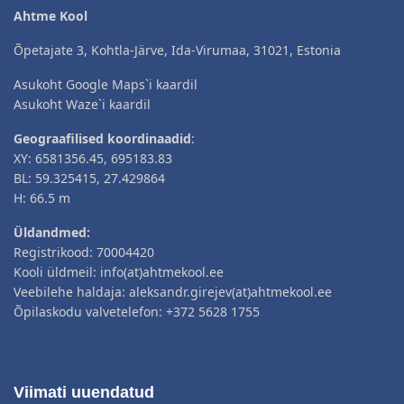
Ahtme Kool
Õpetajate 3, Kohtla-Järve, Ida-Virumaa, 31021, Estonia
Asukoht Google Maps`i kaardil
Asukoht Waze`i kaardil
Geograafilised koordinaadid
:
XY: 6581356.45, 695183.83
BL: 59.325415, 27.429864
H: 66.5 m
Üldandmed:
Registrikood: 70004420
Kooli üldmeil: info(at)ahtmekool.ee
Veebilehe haldaja: aleksandr.girejev(at)ahtmekool.ee
Õpilaskodu valvetelefon: +372 5628 1755
Viimati uuendatud