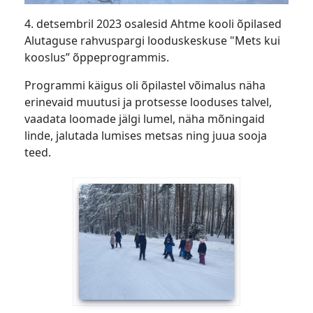
4. detsembril 2023 osalesid Ahtme kooli õpilased
Alutaguse rahvuspargi looduskeskuse "Mets kui
kooslus” õppeprogrammis.
Programmi käigus oli õpilastel võimalus näha
erinevaid muutusi ja protsesse looduses talvel,
vaadata loomade jälgi lumel, näha mõningaid
linde, jalutada lumises metsas ning juua sooja
teed.