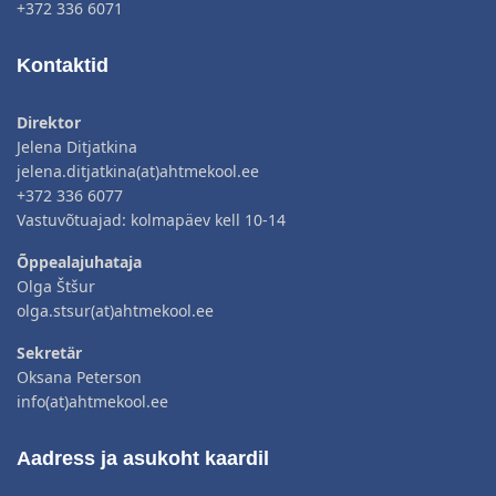
+372 336 6071
Kontaktid
Direktor
Jelena Ditjatkina
jelena.ditjatkina(at)ahtmekool.ee
+372 336 6077
Vastuvõtuajad: kolmapäev kell 10-14
Õppealajuhataja
Olga Štšur
olga.stsur(at)ahtmekool.ee
Sekretär
Oksana Peterson
info(at)ahtmekool.ee
Aadress ja asukoht kaardil