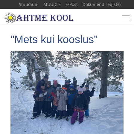
Stuudium
MUUDLE
E-Post
Dokumendiregister
+372 33 66071
info(a)ahtmekool.ee
"Mets kui kooslus”