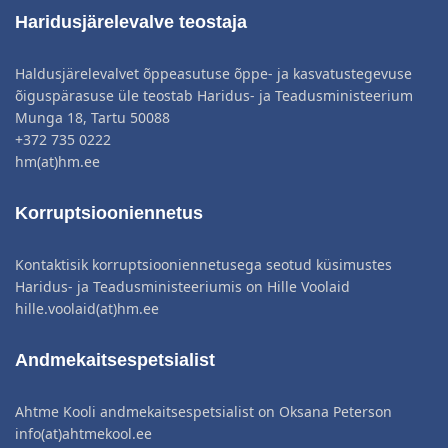
Haridusjärelevalve teostaja
Haldusjärelevalvet õppeasutuse õppe- ja kasvatustegevuse
õiguspärasuse üle teostab Haridus- ja Teadusministeerium
Munga 18, Tartu 50088
+372 735 0222
hm(at)hm.ee
Korruptsiooniennetus
Kontaktisik korruptsiooniennetusega seotud küsimustes
Haridus- ja Teadusministeeriumis on Hille Voolaid
hille.voolaid(at)hm.ee
Andmekaitsespetsialist
Ahtme Kooli andmekaitsespetsialist on Oksana Peterson
info(at)ahtmekool.ee