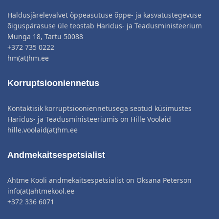
Haldusjärelevalvet õppeasutuse õppe- ja kasvatustegevuse
õiguspärasuse üle teostab Haridus- ja Teadusministeerium
Munga 18, Tartu 50088
+372 735 0222
hm(at)hm.ee
Korruptsiooniennetus
Kontaktisik korruptsiooniennetusega seotud küsimustes
Haridus- ja Teadusministeeriumis on Hille Voolaid
hille.voolaid(at)hm.ee
Andmekaitsespetsialist
Ahtme Kooli andmekaitsespetsialist on Oksana Peterson
info(at)ahtmekool.ee
+372 336 6071