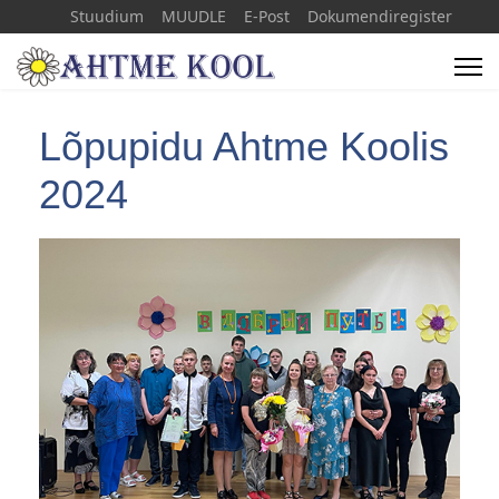
Stuudium
MUUDLE
E-Post
Dokumendiregister
+372 33 66071
info(a)ahtmekool.ee
Lõpupidu Ahtme Koolis
2024