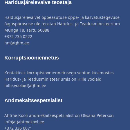
Haridusjärelevalve teostaja
Haldusjärelevalvet õppeasutuse õppe- ja kasvatustegevuse
õiguspärasuse üle teostab Haridus- ja Teadusministeerium
Munga 18, Tartu 50088
+372 735 0222
hm(at)hm.ee
Korruptsiooniennetus
Kontaktisik korruptsiooniennetusega seotud küsimustes
Haridus- ja Teadusministeeriumis on Hille Voolaid
hille.voolaid(at)hm.ee
Andmekaitsespetsialist
Ahtme Kooli andmekaitsespetsialist on Oksana Peterson
info(at)ahtmekool.ee
+372 336 6071