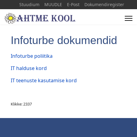
Stuudium
MUUDLE
E-Post
Dokumendiregister
+372 33 66071
info(a)ahtmekool.ee
Infoturbe dokumendid
Infoturbe poliitika
IT halduse kord
IT teenuste kasutamise kord
Klikke: 2337