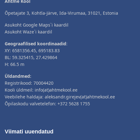
Ahtme Kool
Õpetajate 3, Kohtla-Järve, Ida-Virumaa, 31021, Estonia
Asukoht Google Maps`i kaardil
Asukoht Waze`i kaardil
Geograafilised koordinaadid
:
XY: 6581356.45, 695183.83
BL: 59.325415, 27.429864
H: 66.5 m
Üldandmed:
Registrikood: 70004420
Kooli üldmeil: info(at)ahtmekool.ee
Veebilehe haldaja: aleksandr.girejev(at)ahtmekool.ee
Õpilaskodu valvetelefon: +372 5628 1755
Viimati uuendatud