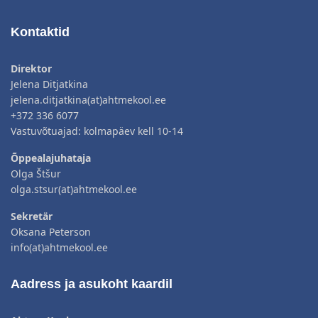
Kontaktid
Direktor
Jelena Ditjatkina
jelena.ditjatkina(at)ahtmekool.ee
+372 336 6077
Vastuvõtuajad: kolmapäev kell 10-14
Õppealajuhataja
Olga Štšur
olga.stsur(at)ahtmekool.ee
Sekretär
Oksana Peterson
info(at)ahtmekool.ee
Aadress ja asukoht kaardil